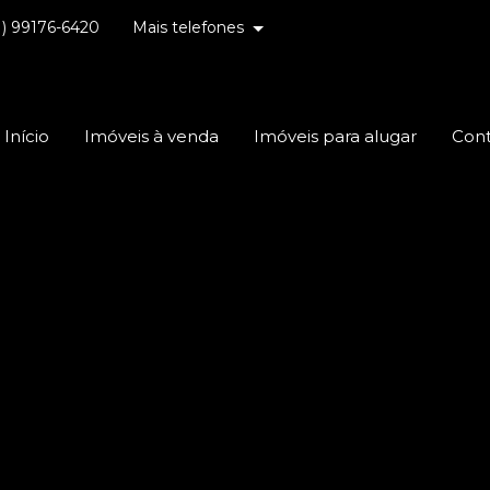
1) 99176-6420
Mais telefones
Início
Imóveis à venda
Imóveis para alugar
Con