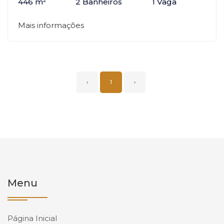
446 m²
2 Banheiros
1 Vaga
Mais informações
‹
1
›
Menu
Página Inicial