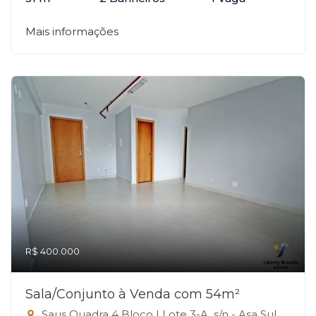
Mais informações
R$ 400.000
Sala/Conjunto à Venda com 54m²
Saus Quadra 4 Bloco I Lote 3-A, s/n - Asa Sul, Brasília-DF