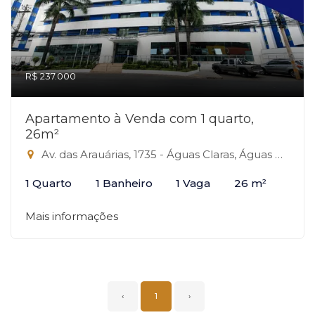
R$ 237.000
Apartamento à Venda com 1 quarto,
26m²
Av. das Arauárias, 1735 - Águas Claras, Águas Claras-DF
1 Quarto
1 Banheiro
1 Vaga
26 m²
Mais informações
‹
1
›