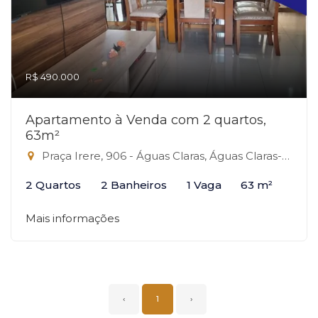
R$ 490.000
Apartamento à Venda com 2 quartos,
63m²
Praça Irere, 906 - Águas Claras, Águas Claras-DF
2 Quartos
2 Banheiros
1 Vaga
63 m²
Mais informações
‹
1
›