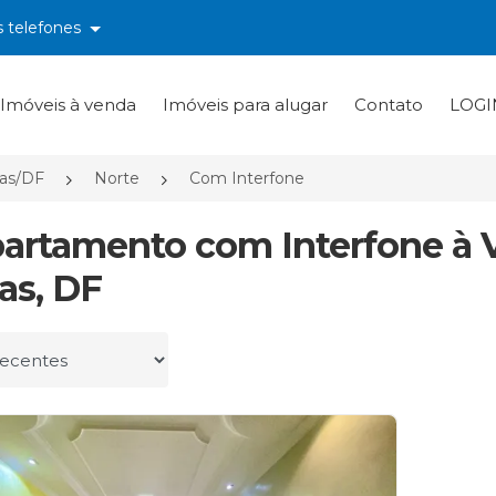
s telefones
Imóveis à venda
Imóveis para alugar
Contato
LOGI
ras/DF
Norte
Com Interfone
partamento com Interfone à 
ras, DF
r por