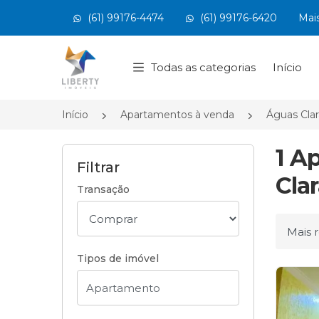
(61) 99176-4474
(61) 99176-6420
Mai
Página inicial
Todas as categorias
Início
Início
Apartamentos à venda
Águas Cla
1 A
Filtrar
Cla
Transação
Ordena
Tipos de imóvel