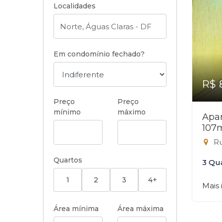
Localidades
Em condomínio fechado?
R$ 
Preço
Preço
mínimo
máximo
Apar
107
Ru
Quartos
3 Qu
1
2
3
4+
Mais
Área mínima
Área máxima