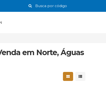
N
Venda em Norte, Águas
Mostrar resultados 
Mostrar result