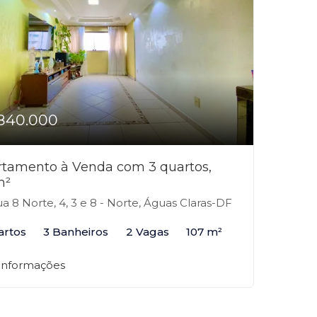
840.000
tamento à Venda com 3 quartos,
m²
a 8 Norte, 4, 3 e 8 - Norte, Águas Claras-DF
artos
3 Banheiros
2 Vagas
107 m²
 informações