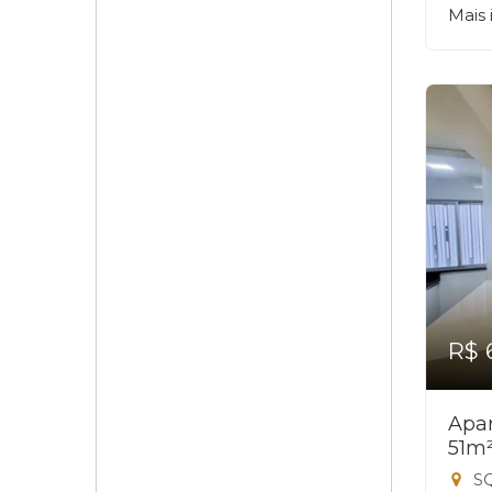
Mais
R$ 
Apar
51m
SQ