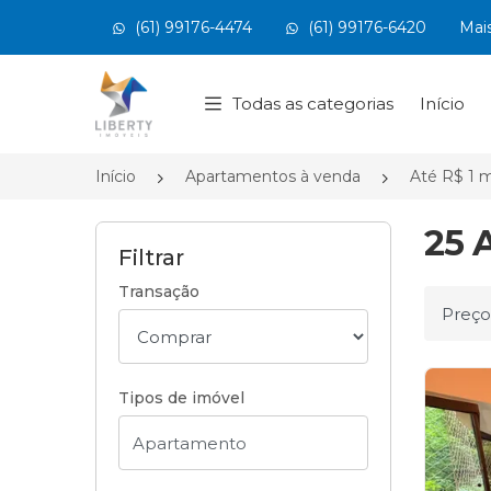
(61) 99176-4474
(61) 99176-6420
Mai
Página inicial
Todas as categorias
Início
Início
Apartamentos à venda
Até R$ 1 m
25 
Filtrar
Transação
Ordena
Tipos de imóvel