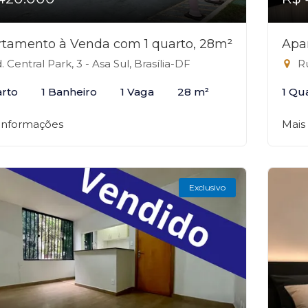
tamento à Venda com 1 quarto, 28m²
Apa
. Central Park, 3 - Asa Sul, Brasília-DF
Ru
arto
1 Banheiro
1 Vaga
28 m²
1 Qu
 informações
Mais
Exclusivo