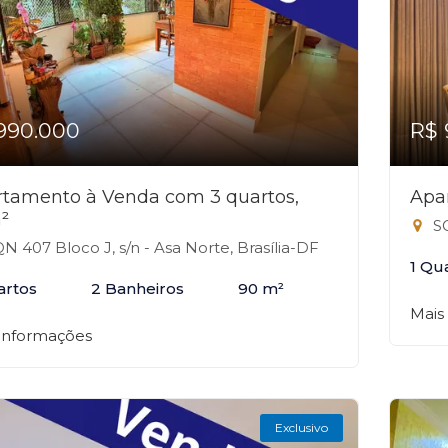
990.000
R$ 
tamento à Venda com 3 quartos,
Apa
²
SG
N 407 Bloco J, s/n - Asa Norte, Brasília-DF
1 Qu
artos
2 Banheiros
90 m²
Mais
 informações
Exclusivo