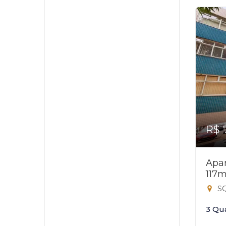
R$ 
Apar
117m
SQ
3 Qu