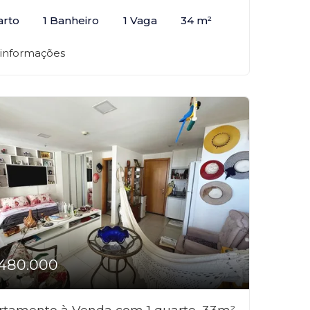
arto
1 Banheiro
1 Vaga
34 m²
 informações
480.000