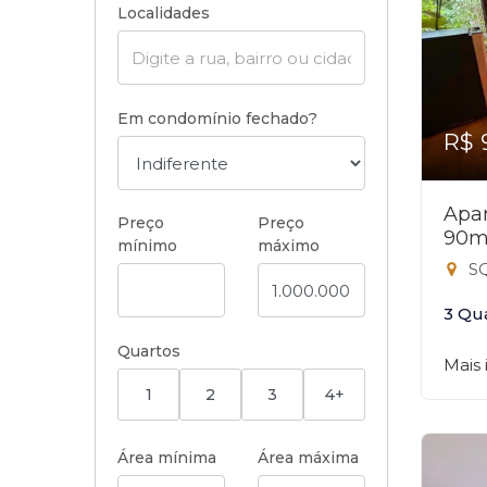
Localidades
Em condomínio fechado?
R$ 
Apar
Preço
Preço
90m
mínimo
máximo
SQ
3 Qu
Quartos
Mais
1
2
3
4+
Área mínima
Área máxima