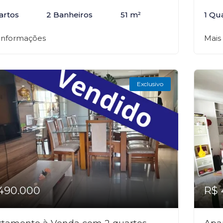
artos
2 Banheiros
51 m²
1 Qu
 informações
Mais
Exclusivo
490.000
R$ 