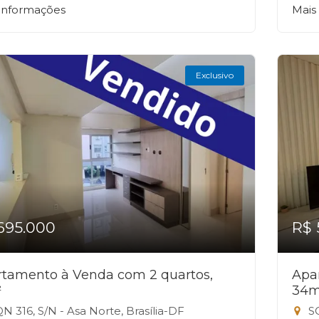
 informações
Mais
Exclusivo
695.000
R$ 
tamento à Venda com 2 quartos,
Apa
²
34m
N 316, S/N - Asa Norte, Brasília-DF
SQ