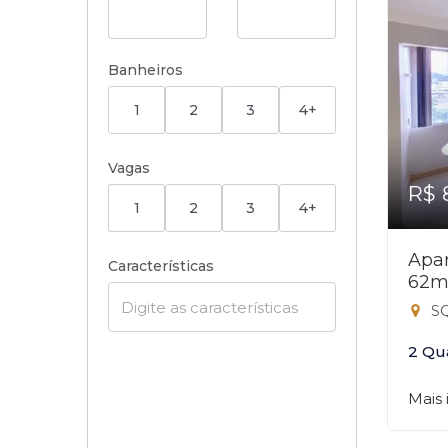
Banheiros
1
2
3
4+
Vagas
R$ 
1
2
3
4+
Apar
Características
62m
SQ
2 Qu
Mais