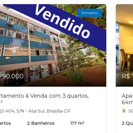
Exclusivo
790.000
R$ 
tamento à Venda com 3 quartos,
Apa
²
64m
S 404, S/N - Asa Sul, Brasília-DF
SQ
artos
2 Banheiros
117 m²
2 Qu