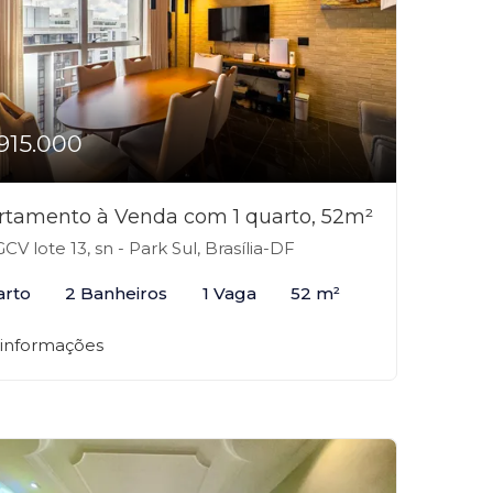
915.000
rtamento à Venda com 1 quarto, 52m²
CV lote 13, sn - Park Sul, Brasília-DF
arto
2 Banheiros
1 Vaga
52 m²
 informações