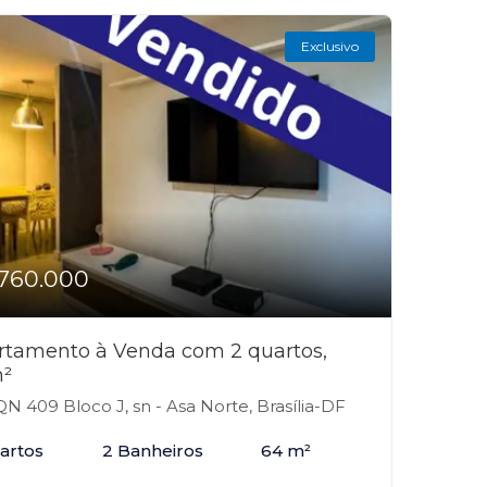
Exclusivo
760.000
rtamento à Venda com 2 quartos,
²
N 409 Bloco J, sn - Asa Norte, Brasília-DF
artos
2 Banheiros
64 m²