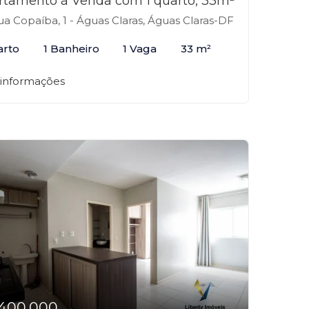
rtamento à Venda com 1 quarto, 33m²
a Copaíba, 1 - Águas Claras, Águas Claras-DF
arto
1 Banheiro
1 Vaga
33 m²
 informações
400.000