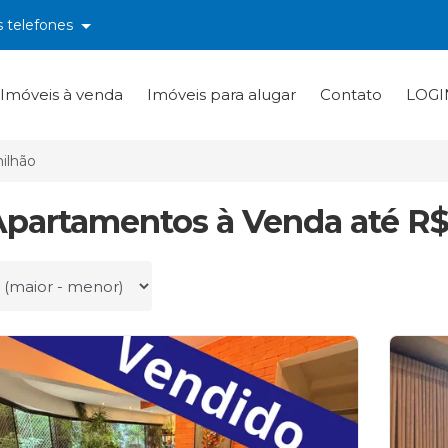
s telefones
Imóveis à venda
Imóveis para alugar
Contato
LOGI
ilhão
Apartamentos à Venda até R$
r por