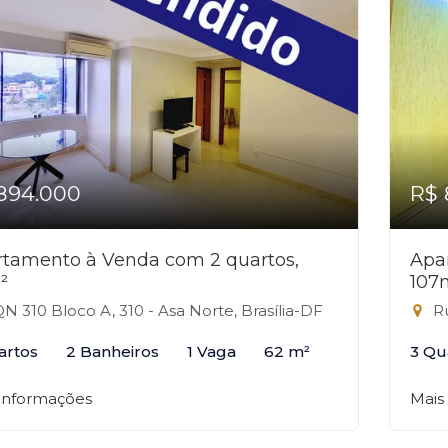
894.000
R$ 
tamento à Venda com 2 quartos,
Apa
²
107
N 310 Bloco A, 310 - Asa Norte, Brasília-DF
Ru
artos
2 Banheiros
1 Vaga
62 m²
3 Qu
 informações
Mais