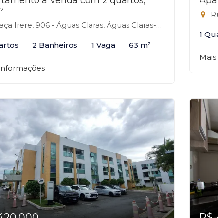
tamento à Venda com 2 quartos,
Apa
²
Ru
aça Irere, 906 - Águas Claras, Águas Claras-DF
1 Qu
artos
2 Banheiros
1 Vaga
63 m²
Mais
 informações
420.000
R$ 