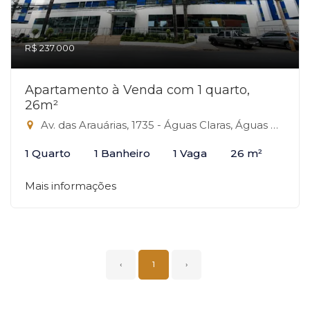
R$ 237.000
Apartamento à Venda com 1 quarto,
26m²
Av. das Arauárias, 1735 - Águas Claras, Águas Claras-DF
1 Quarto
1 Banheiro
1 Vaga
26 m²
Mais informações
‹
1
›