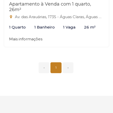
Apartamento à Venda com 1 quarto,
26m²
Av. das Arauárias, 1735 - Águas Claras, Águas Claras-DF
1 Quarto
1 Banheiro
1 Vaga
26 m²
Mais informações
‹
1
›