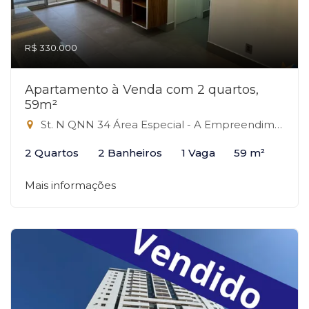
R$ 330.000
Apartamento à Venda com 2 quartos,
59m²
St. N QNN 34 Área Especial - A Empreendimento, 34 - QNN, Ceilândia-DF
2 Quartos
2 Banheiros
1 Vaga
59 m²
Mais informações