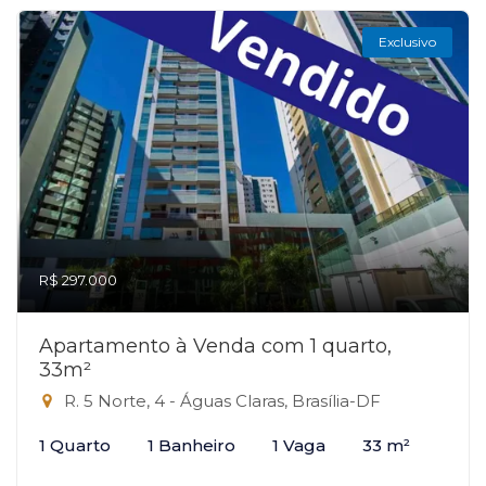
Exclusivo
R$ 297.000
Apartamento à Venda com 1 quarto,
33m²
R. 5 Norte, 4 - Águas Claras, Brasília-DF
1 Quarto
1 Banheiro
1 Vaga
33 m²