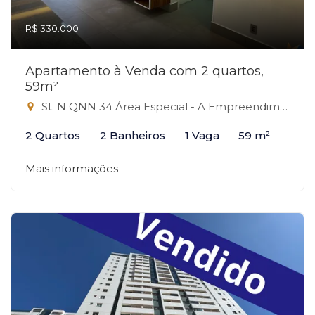
R$ 330.000
Apartamento à Venda com 2 quartos,
59m²
St. N QNN 34 Área Especial - A Empreendimento, 34 - QNN, Ceilândia-DF
2 Quartos
2 Banheiros
1 Vaga
59 m²
Mais informações