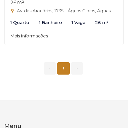
26m²
Av. das Arauárias, 1735 - Águas Claras, Águas Claras-DF
1 Quarto
1 Banheiro
1 Vaga
26 m²
Mais informações
‹
1
›
Menu