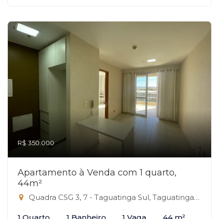
R$ 350.000
Apartamento à Venda com 1 quarto,
44m²
Quadra CSG 3, 7 - Taguatinga Sul, Taguatinga-DF
1 Quarto
1 Banheiro
1 Vaga
44 m²