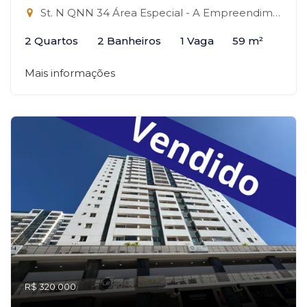
St. N QNN 34 Área Especial - A Empreendimento, 34 - QNN, Ceilândia-DF
2 Quartos
2 Banheiros
1 Vaga
59 m²
Mais informações
R$ 320.000