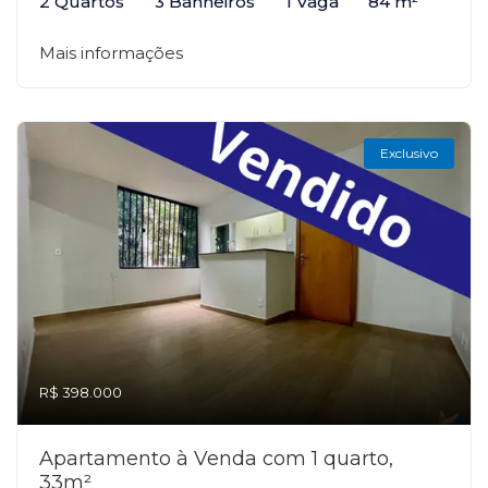
2 Quartos
3 Banheiros
1 Vaga
84 m²
Mais informações
Exclusivo
R$ 398.000
Apartamento à Venda com 1 quarto,
33m²