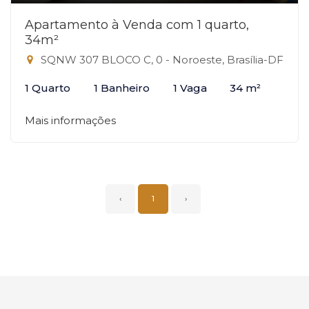
Apartamento à Venda com 1 quarto,
34m²
SQNW 307 BLOCO C, 0 - Noroeste, Brasília-DF
1 Quarto
1 Banheiro
1 Vaga
34 m²
Mais informações
‹
1
›