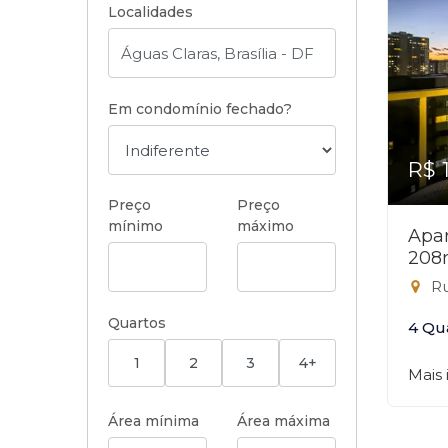
Localidades
Em condomínio fechado?
R$ 
Preço
Preço
mínimo
máximo
Apar
208
Rua
Quartos
4 Qu
1
2
3
4+
Mais
Área mínima
Área máxima