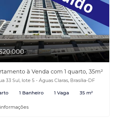
320.000
rtamento à Venda com 1 quarto, 35m²
a 33 Sul, lote 5 - Águas Claras, Brasília-DF
arto
1 Banheiro
1 Vaga
35 m²
 informações