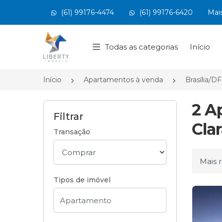
(61) 99176-4474
(61) 99176-6420
Mai
Página inicial
Todas as categorias
Início
Início
Apartamentos à venda
Brasília/DF
2 A
Filtrar
Clar
Transação
Ordena
Tipos de imóvel