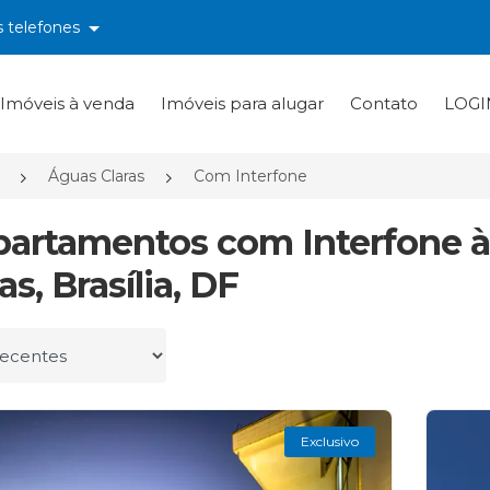
s telefones
Imóveis à venda
Imóveis para alugar
Contato
LOGI
Águas Claras
Com Interfone
partamentos com Interfone 
as, Brasília, DF
r por
Exclusivo