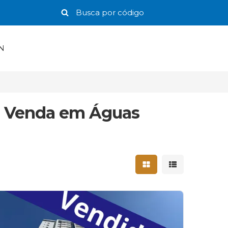
N
à Venda em Águas
Mostrar resultados 
Mostrar result