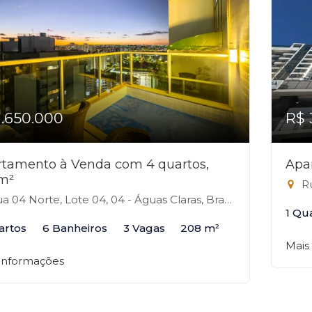
1.650.000
R$ 
tamento à Venda com 4 quartos,
Apa
m²
Ru
 04 Norte, Lote 04, 04 - Águas Claras, Brasília-DF
1 Qu
artos
6 Banheiros
3 Vagas
208 m²
Mais
 informações