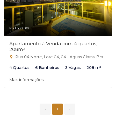
R$ 1.650.000
Apartamento à Venda com 4 quartos,
208m²
Rua 04 Norte, Lote 04, 04 - Águas Claras, Brasília-DF
4 Quartos
6 Banheiros
3 Vagas
208 m²
Mais informações
‹
1
›