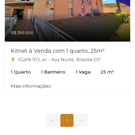
R$ 290.000
Kitnet à Venda com 1 quarto, 25m²
SGAN 912, sn - Asa Norte, Brasília-DF
1 Quarto
1 Banheiro
1 Vaga
25 m²
Mais informações
‹
1
›