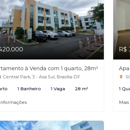
420.000
R$ 
tamento à Venda com 1 quarto, 28m²
Apa
. Central Park, 3 - Asa Sul, Brasília-DF
SQ
arto
1 Banheiro
1 Vaga
28 m²
1 Qu
 informações
Mais