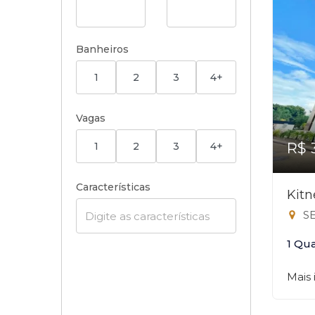
Banheiros
1
2
3
4+
Vagas
R$ 
1
2
3
4+
Características
Kitn
SE
1 Qu
Mais