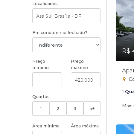
Localidades
Em condomínio fechado?
R$ 
Preço
Preço
mínimo
máximo
Apar
Ed
1 Qu
Quartos
Mais
1
2
3
4+
Área mínima
Área máxima