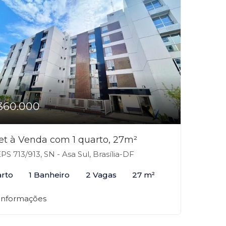
360.000
et à Venda com 1 quarto, 27m²
PS 713/913, SN - Asa Sul, Brasília-DF
arto
1 Banheiro
2 Vagas
27 m²
 informações