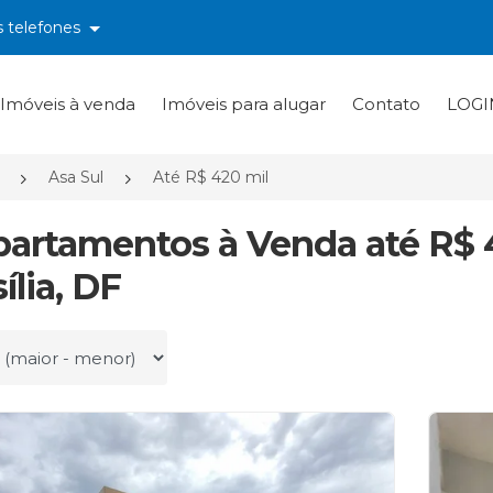
s telefones
Imóveis à venda
Imóveis para alugar
Contato
LOGI
Asa Sul
Até R$ 420 mil
partamentos à Venda até R$ 4
ília, DF
r por