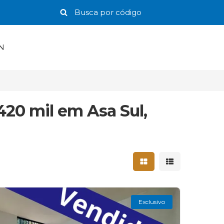
N
20 mil em Asa Sul,
Mostrar resultados 
Mostrar result
Exclusivo