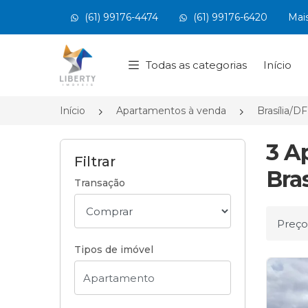
(61) 99176-4474
(61) 99176-6420
Mai
Página inicial
Todas as categorias
Início
Início
Apartamentos à venda
Brasília/DF
3 A
Filtrar
Bras
Transação
Ordena
Tipos de imóvel