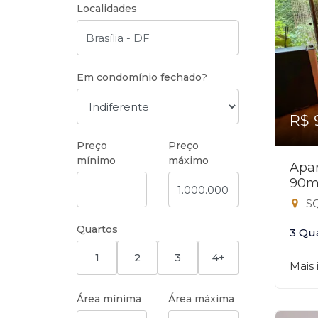
Localidades
Em condomínio fechado?
R$ 
Preço
Preço
mínimo
máximo
Apar
90m
SQ
Quartos
3 Qu
1
2
3
4+
Mais
Área mínima
Área máxima