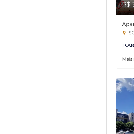
R$ 
Apar
SG
1 Qu
Mais