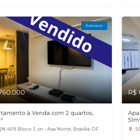
Exclusivo
760.000
R$ 
tamento à Venda com 2 quartos,
Apa
²
51m
N 409 Bloco J, sn - Asa Norte, Brasília-DF
SQ