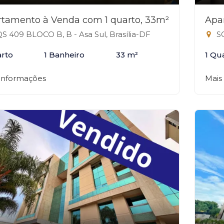
tamento à Venda com 1 quarto, 33m²
Apa
S 409 BLOCO B, B - Asa Sul, Brasília-DF
SG
arto
1 Banheiro
33 m²
1 Qu
 informações
Mais