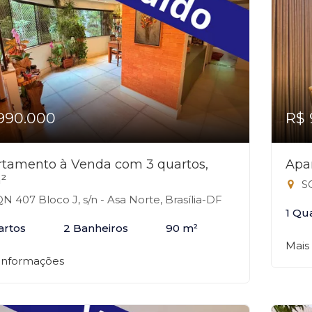
990.000
R$ 
tamento à Venda com 3 quartos,
Apa
²
SG
N 407 Bloco J, s/n - Asa Norte, Brasília-DF
1 Qu
artos
2 Banheiros
90 m²
Mais
 informações