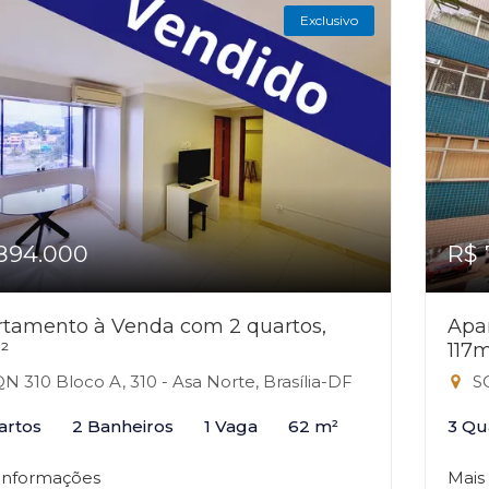
Exclusivo
894.000
R$ 
tamento à Venda com 2 quartos,
Apa
²
117
N 310 Bloco A, 310 - Asa Norte, Brasília-DF
SQ
artos
2 Banheiros
1 Vaga
62 m²
3 Qu
 informações
Mais