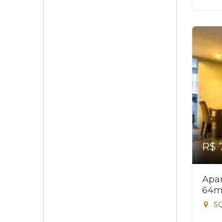
R$ 
Apar
64m
SQ