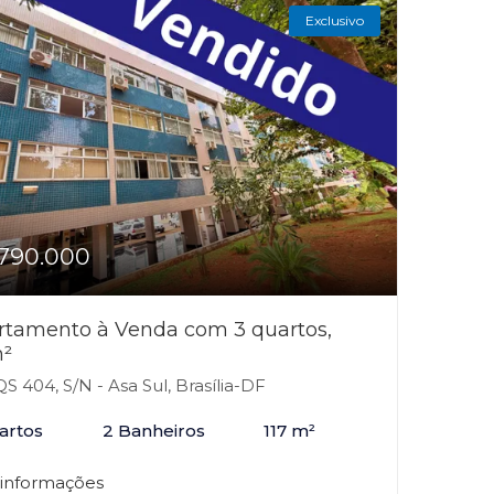
Exclusivo
790.000
rtamento à Venda com 3 quartos,
m²
S 404, S/N - Asa Sul, Brasília-DF
artos
2 Banheiros
117 m²
 informações