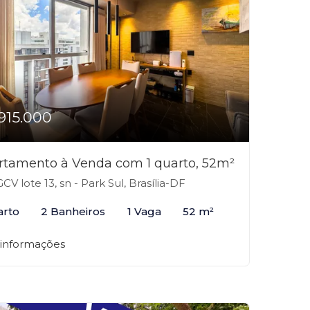
915.000
rtamento à Venda com 1 quarto, 52m²
CV lote 13, sn - Park Sul, Brasília-DF
arto
2 Banheiros
1 Vaga
52 m²
 informações