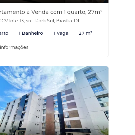
rtamento à Venda com 1 quarto, 27m²
CV lote 13, sn - Park Sul, Brasília-DF
arto
1 Banheiro
1 Vaga
27 m²
 informações