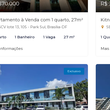
370.000
R$ 
tamento à Venda com 1 quarto, 27m²
Kitn
CV lote 13, 105 - Park Sul, Brasília-DF
SE
arto
1 Banheiro
1 Vaga
27 m²
1 Qu
 informações
Mais
Exclusivo