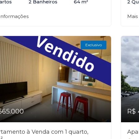
artos
2 Banheiros
64 m²
2 Qu
 informações
Mais
Exclusivo
565.000
R$ 
tamento à Venda com 1 quarto,
Apa
²