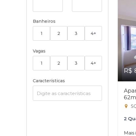
Banheiros
1
2
3
4+
Vagas
1
2
3
4+
R$ 
Características
Apar
62m
SQ
2 Qu
Mais