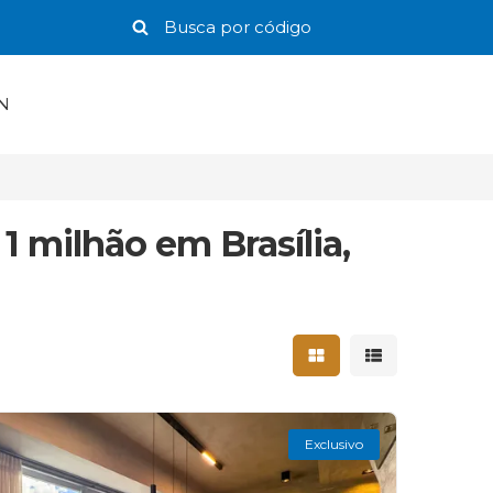
N
 milhão em Brasília,
Mostrar resultados 
Mostrar result
Exclusivo