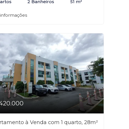
artos
2 Banheiros
51 m²
 informações
420.000
rtamento à Venda com 1 quarto, 28m²