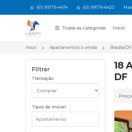
(61) 99176-4474
(61) 99176-6420
Mai
Página inicial
Todas as categorias
Início
Início
Apartamentos à venda
Brasília/DF
18 
Filtrar
DF
Transação
Ordena
Tipos de imóvel