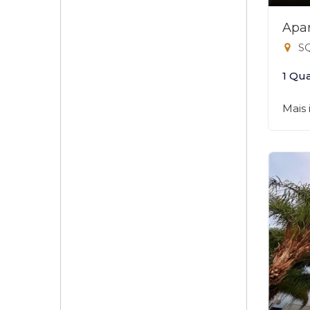
Apar
SQ
1 Qu
Mais