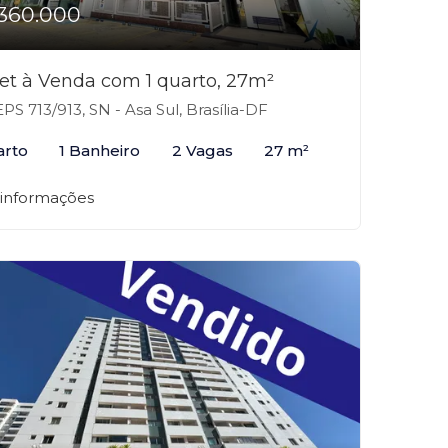
360.000
et à Venda com 1 quarto, 27m²
PS 713/913, SN - Asa Sul, Brasília-DF
arto
1 Banheiro
2 Vagas
27 m²
 informações