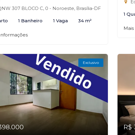
Ed
NW 307 BLOCO C, 0 - Noroeste, Brasília-DF
1 Qu
arto
1 Banheiro
1 Vaga
34 m²
Mais
 informações
Exclusivo
398.000
R$ 