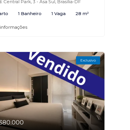
. Central Park, 3 - Asa Sul, Brasília-DF
arto
1 Banheiro
1 Vaga
28 m²
 informações
Exclusivo
380.000