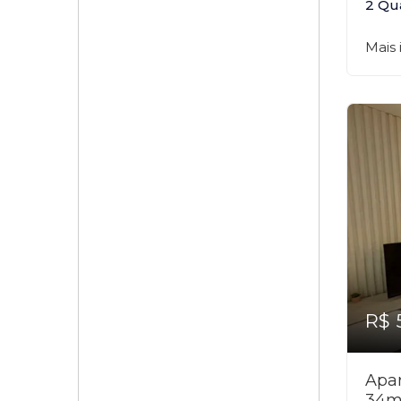
2 Qu
Mais
R$ 
Apar
34m