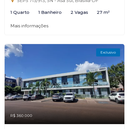
SEPS 713/913, SN - Asa Sul, Brasília-DF
1 Quarto
1 Banheiro
2 Vagas
27 m²
Mais informações
Exclusivo
R$ 360.000