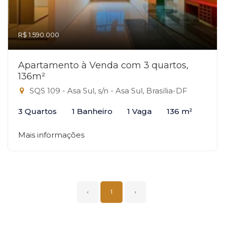
R$ 1.590.000
Apartamento à Venda com 3 quartos,
136m²
SQS 109 - Asa Sul, s/n - Asa Sul, Brasília-DF
3 Quartos
1 Banheiro
1 Vaga
136 m²
Mais informações
‹
1
›