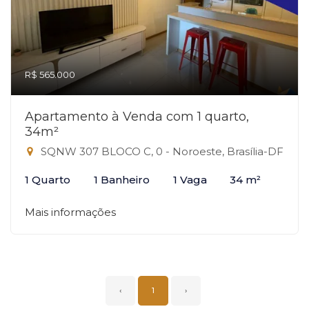
R$ 565.000
Apartamento à Venda com 1 quarto,
34m²
SQNW 307 BLOCO C, 0 - Noroeste, Brasília-DF
1 Quarto
1 Banheiro
1 Vaga
34 m²
Mais informações
‹
1
›