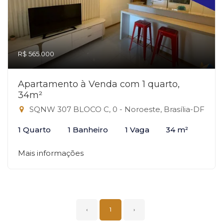
R$ 565.000
Apartamento à Venda com 1 quarto,
34m²
SQNW 307 BLOCO C, 0 - Noroeste, Brasília-DF
1 Quarto
1 Banheiro
1 Vaga
34 m²
Mais informações
‹
1
›