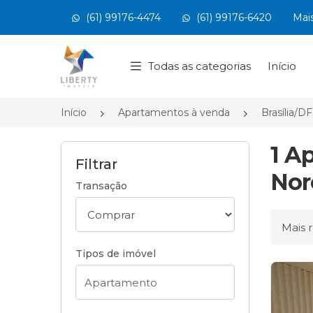
(61) 99176-4474
(61) 99176-6420
Mai
Página inicial
Todas as categorias
Início
Início
Apartamentos à venda
Brasília/DF
1 A
Filtrar
Noro
Transação
Ordena
Tipos de imóvel