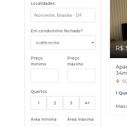
Localidades
Em condomínio fechado?
R$ 
Preço
Preço
mínimo
máximo
Apar
34m
SQ
Quartos
1 Qu
1
2
3
4+
Mais
Área mínima
Área máxima