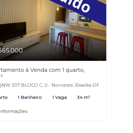
565.000
tamento à Venda com 1 quarto,
²
NW 307 BLOCO C, 0 - Noroeste, Brasília-DF
arto
1 Banheiro
1 Vaga
34 m²
 informações