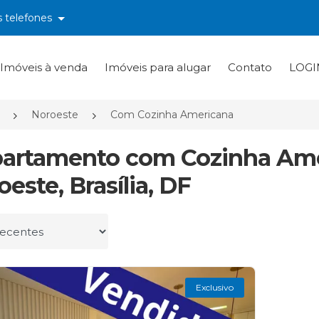
s telefones
Imóveis à venda
Imóveis para alugar
Contato
LOGI
Noroeste
Com Cozinha Americana
partamento com Cozinha Am
este, Brasília, DF
r por
Exclusivo