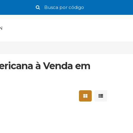
N
ericana à Venda em
Mostrar resultados 
Mostrar result