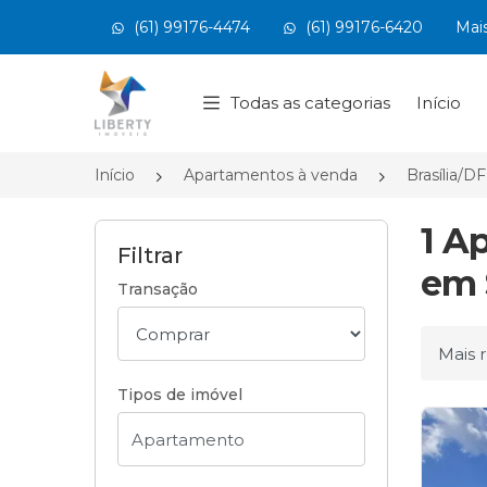
(61) 99176-4474
(61) 99176-6420
Mai
Página inicial
Todas as categorias
Início
Início
Apartamentos à venda
Brasília/DF
1 A
Filtrar
em 
Transação
Ordena
Tipos de imóvel