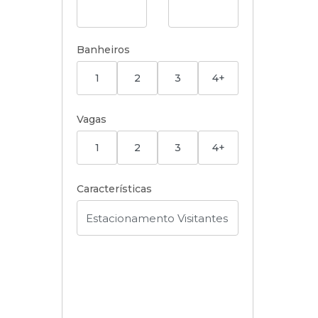
Banheiros
1
2
3
4+
Vagas
1
2
3
4+
Características