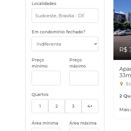
Localidades
Em condomínio fechado?
R$ 
Preço
Preço
mínimo
máximo
Apar
33m
Ed.
Quartos
2 Qu
1
2
3
4+
Mais
Área mínima
Área máxima