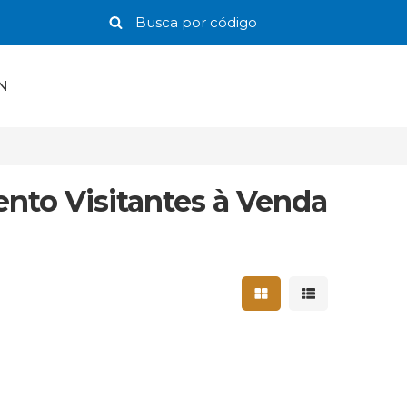
N
nto Visitantes à Venda
Mostrar resultados 
Mostrar result