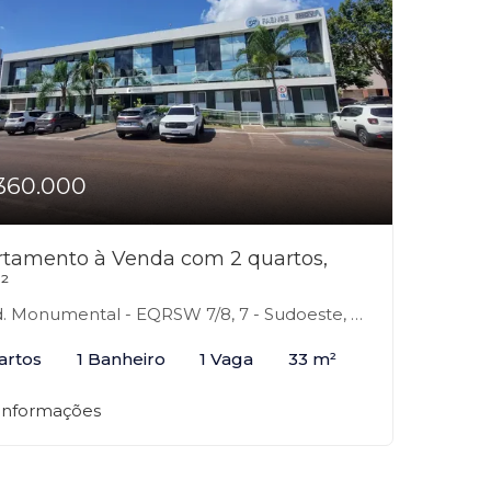
360.000
tamento à Venda com 2 quartos,
²
 Monumental - EQRSW 7/8, 7 - Sudoeste, Brasília-DF
artos
1 Banheiro
1 Vaga
33 m²
 informações