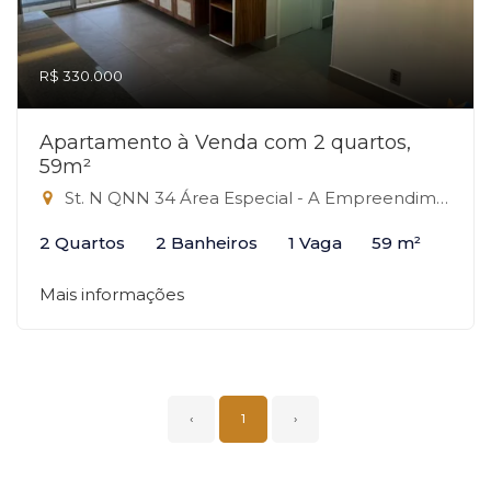
R$ 330.000
Apartamento à Venda com 2 quartos,
59m²
St. N QNN 34 Área Especial - A Empreendimento, 34 - QNN, Ceilândia-DF
2 Quartos
2 Banheiros
1 Vaga
59 m²
Mais informações
‹
1
›