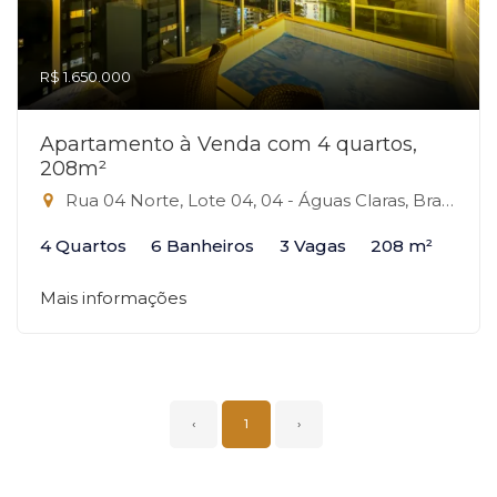
R$ 1.650.000
Apartamento à Venda com 4 quartos,
208m²
Rua 04 Norte, Lote 04, 04 - Águas Claras, Brasília-DF
4 Quartos
6 Banheiros
3 Vagas
208 m²
Mais informações
‹
1
›