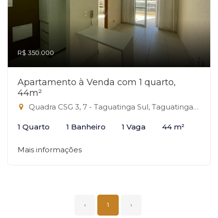
R$ 350.000
Apartamento à Venda com 1 quarto,
44m²
Quadra CSG 3, 7 - Taguatinga Sul, Taguatinga-DF
1 Quarto
1 Banheiro
1 Vaga
44 m²
Mais informações
‹
1
›