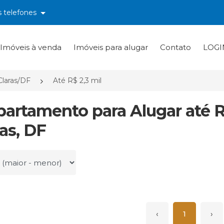
s telefones
Imóveis à venda
Imóveis para alugar
Contato
LOGI
Claras/DF
Até R$ 2,3 mil
partamento para Alugar até 
ras, DF
r por
‹
1
›