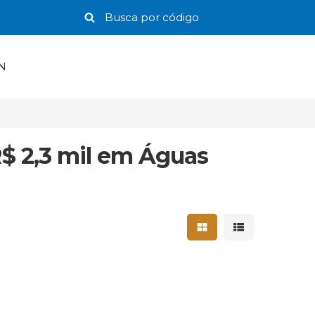
N
R$ 2,3 mil em Águas
Mostrar resultados 
Mostrar result