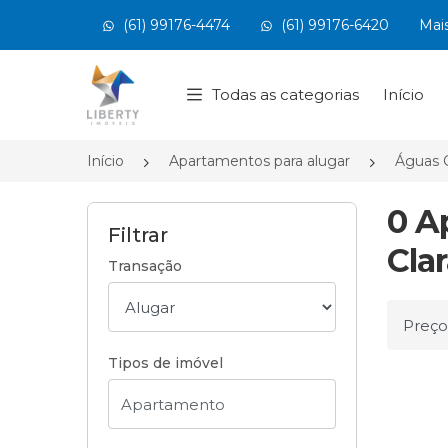
(61) 99176-4474
(61) 99176-6420
Mai
Página inicial
Todas as categorias
Início
Início
Apartamentos para alugar
Águas 
0 A
Filtrar
Cla
Transação
Ordena
Tipos de imóvel