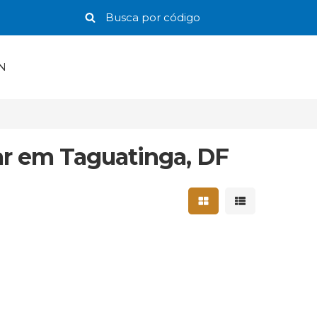
N
ar em Taguatinga, DF
Mostrar resultados 
Mostrar result