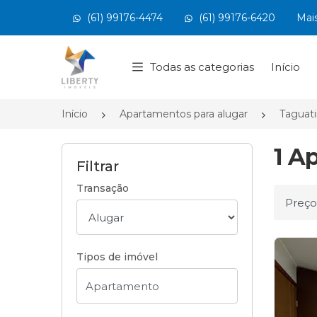
(61) 99176-4474
(61) 99176-6420
Mai
Página inicial
Todas as categorias
Início
Início
Apartamentos para alugar
Taguat
1 A
Filtrar
Transação
Ordena
Tipos de imóvel