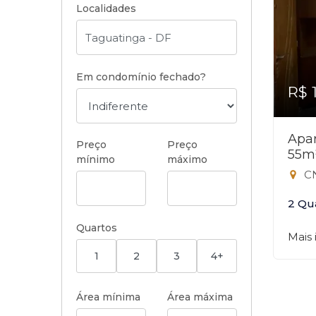
Localidades
Em condomínio fechado?
R$ 
Apar
Preço
Preço
55m
mínimo
máximo
CN
2 Qu
Quartos
Mais
1
2
3
4+
Área mínima
Área máxima