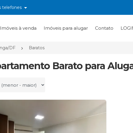
s telefones
Imóveis à venda
Imóveis para alugar
Contato
LOGI
inga/DF
Baratos
partamento Barato para Alug
r por