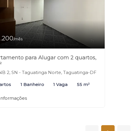
1.200
/mês
tamento para Alugar com 2 quartos,
²
B 2, SN - Taguatinga Norte, Taguatinga-DF
artos
1 Banheiro
1 Vaga
55 m²
 informações