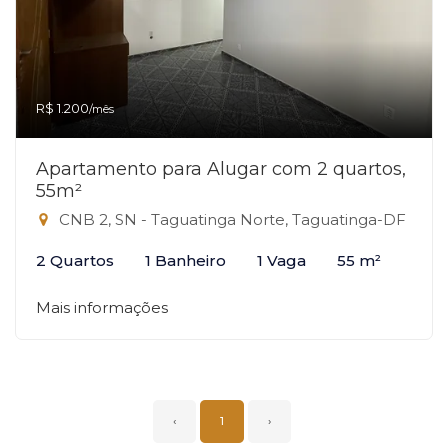
R$ 1.200
/mês
Apartamento para Alugar com 2 quartos,
55m²
CNB 2, SN - Taguatinga Norte, Taguatinga-DF
2 Quartos
1 Banheiro
1 Vaga
55 m²
Mais informações
‹
1
›