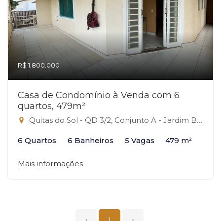
R$ 1.800.000
Casa de Condomínio à Venda com 6
quartos, 479m²
Quitas do Sol - QD 3/2, Conjunto A - Jardim Botânico, Brasília-DF
6 Quartos
6 Banheiros
5 Vagas
479 m²
Mais informações
‹
1
›