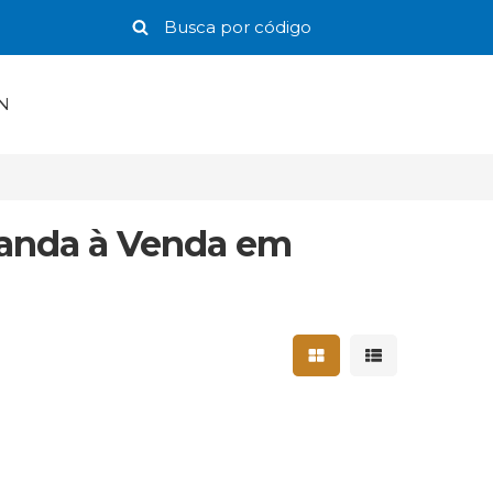
N
randa à Venda em
Mostrar resultados 
Mostrar result