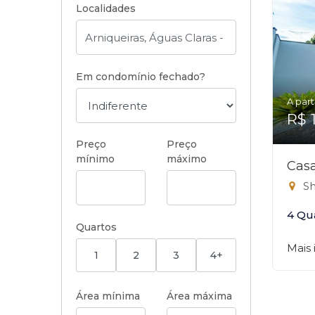
Localidades
Em condomínio fechado?
A part
R$ 
Preço
Preço
mínimo
máximo
Casa
Sha
4 Qu
Quartos
Mais
1
2
3
4+
Área mínima
Área máxima