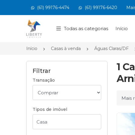
(61) 99176-4474
(61) 99176-6420
Mai
Página inicial
Todas as categorias
Início
Início
Casas à venda
Águas Claras/DF
1 C
Filtrar
Arn
Transação
Ordena
Tipos de imóvel