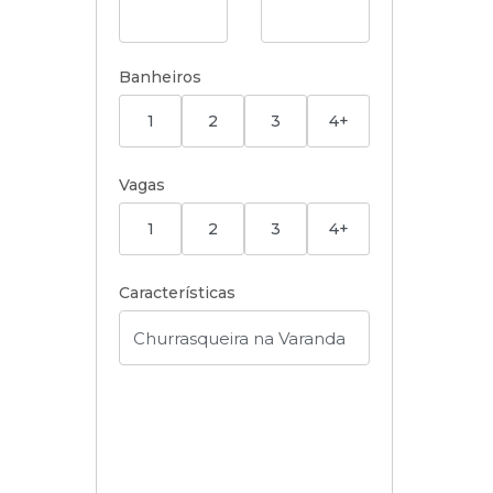
Banheiros
1
2
3
4+
Vagas
1
2
3
4+
Características