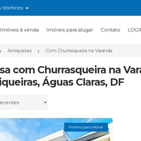
s telefones
Imóveis à venda
Imóveis para alugar
Contato
LOGI
Arniqueiras
Com Churrasqueira na Varanda
asa com Churrasqueira na Va
iqueiras, Águas Claras, DF
r por
Pronto para Morar