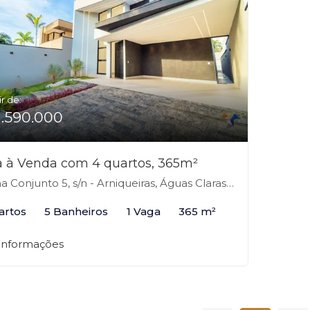
ir de:
1.590.000
 à Venda com 4 quartos, 365m²
 Conjunto 5, s/n - Arniqueiras, Águas Claras-DF
artos
5 Banheiros
1 Vaga
365 m²
 informações