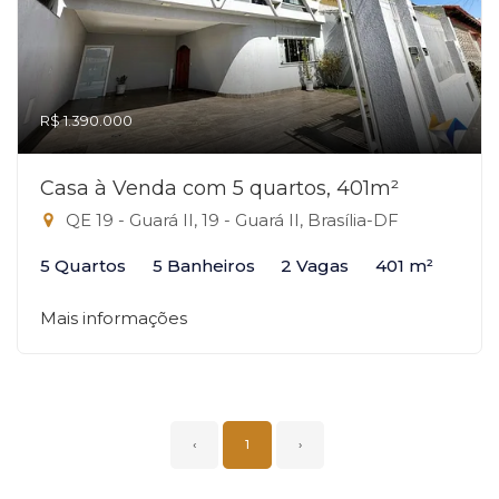
R$ 1.390.000
Casa à Venda com 5 quartos, 401m²
QE 19 - Guará II, 19 - Guará II, Brasília-DF
5 Quartos
5 Banheiros
2 Vagas
401 m²
Mais informações
‹
1
›