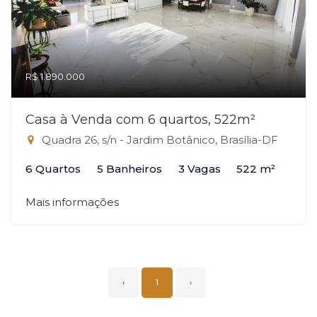
R$ 1.890.000
Casa à Venda com 6 quartos, 522m²
Quadra 26, s/n - Jardim Botânico, Brasília-DF
6 Quartos
5 Banheiros
3 Vagas
522 m²
Mais informações
‹
1
›