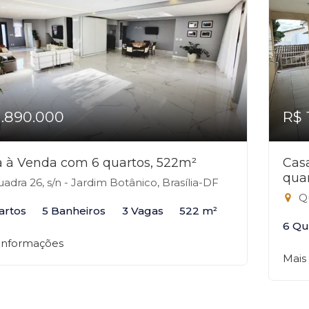
1.890.000
R$ 
 à Venda com 6 quartos, 522m²
Cas
qua
adra 26, s/n - Jardim Botânico, Brasília-DF
Qui
artos
5 Banheiros
3 Vagas
522 m²
6 Qu
 informações
Mais