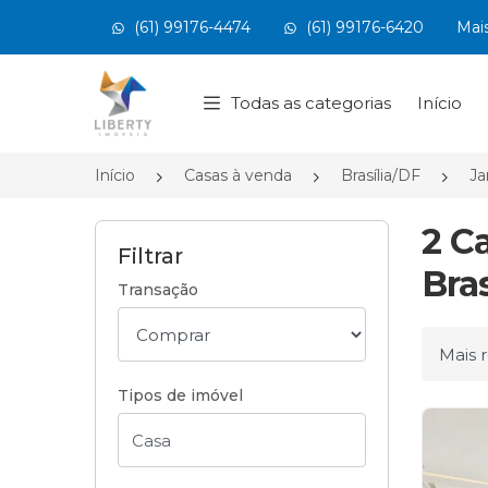
(61) 99176-4474
(61) 99176-6420
Mai
Página inicial
Todas as categorias
Início
Início
Casas à venda
Brasília/DF
Ja
2 C
Filtrar
Bras
Transação
Ordena
Tipos de imóvel