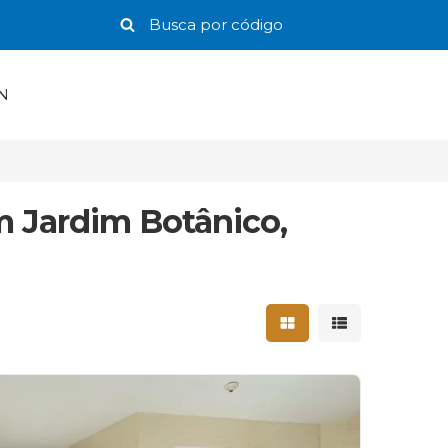
N
 Jardim Botânico,
Mostrar resultados 
Mostrar result