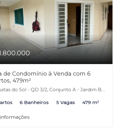
1.800.000
a de Condomínio à Venda com 6
rtos, 479m²
tas do Sol - QD 3/2, Conjunto A - Jardim Botânico, Brasília-DF
artos
6 Banheiros
5 Vagas
479 m²
 informações