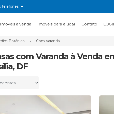
s telefones
Imóveis à venda
Imóveis para alugar
Contato
LOGI
rdim Botânico
Com Varanda
asas com Varanda à Venda em
ília, DF
r por