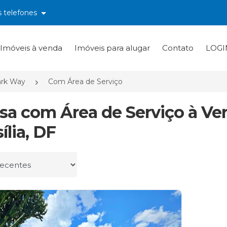
s telefones
Imóveis à venda
Imóveis para alugar
Contato
LOGI
rk Way
Com Área de Serviço
asa com Área de Serviço à V
ília, DF
r por