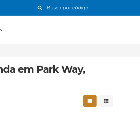
N
enda em Park Way,
Mostrar resultados 
Mostrar result