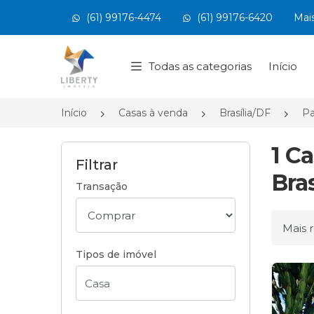
(61) 99176-4474
(61) 99176-6420
Mai
Página inicial
Todas as categorias
Início
Início
Casas à venda
Brasília/DF
Pa
1 C
Filtrar
Bras
Transação
Ordena
Tipos de imóvel