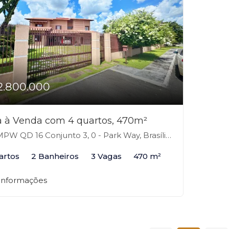
2.800.000
 à Venda com 4 quartos, 470m²
PW QD 16 Conjunto 3, 0 - Park Way, Brasília-DF
artos
2 Banheiros
3 Vagas
470 m²
 informações