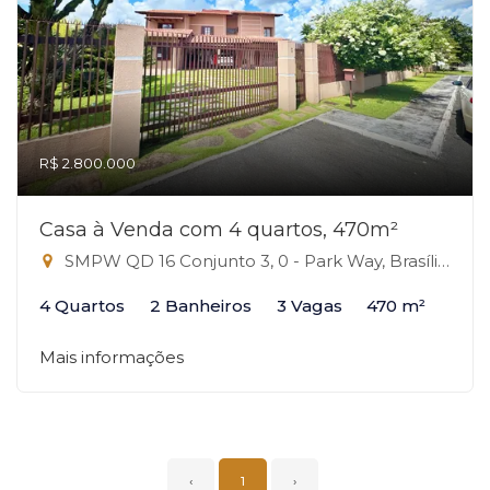
R$ 2.800.000
Casa à Venda com 4 quartos, 470m²
SMPW QD 16 Conjunto 3, 0 - Park Way, Brasília-DF
4 Quartos
2 Banheiros
3 Vagas
470 m²
Mais informações
‹
1
›