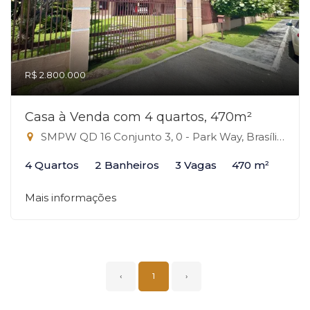
R$ 2.800.000
Casa à Venda com 4 quartos, 470m²
SMPW QD 16 Conjunto 3, 0 - Park Way, Brasília-DF
4 Quartos
2 Banheiros
3 Vagas
470 m²
Mais informações
‹
1
›