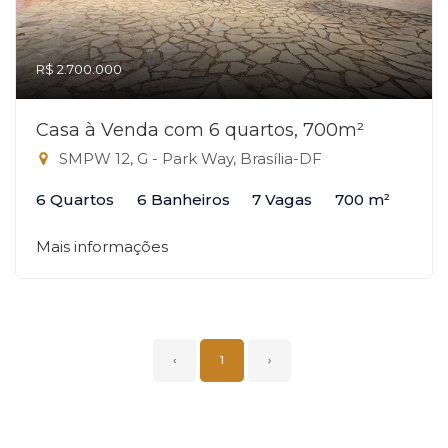
R$ 2.700.000
Casa à Venda com 6 quartos, 700m²
SMPW 12, G - Park Way, Brasília-DF
6 Quartos
6 Banheiros
7 Vagas
700 m²
Mais informações
‹
1
›