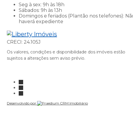
Seg à sex
:
9h às 18h
Sábados
:
9h às 13h
Domingos e feriados (Plantão nos telefones)
:
Nã
haverá expediente
Página inicial
CRECI: 24.105J
Os valores, condições e disponibilidade dos imóveis estão
sujeitos a alterações sem aviso prévio.
Youtube
Instagram
Instagram
Desenvolvido por