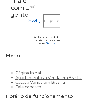
Fale
E-mail
com a
gente!
Telefone
(+55)
Ao fornecer os dados
você concorda com
estes
Termos
.
Menu
Página Inicial
Apartamentos à Venda em Brasília
Casas à Venda em Brasília
Fale conosco
Horário de funcionamento