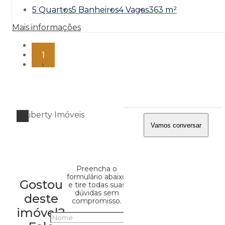
5 Quartos
5 Banheiros
4 Vagas
363 m²
Mais informações
‹
1
›
Vamos conversar
Preencha o
formulário abaixo
Gostou
e tire todas suas
dúvidas sem
deste
compromisso.
imóvel?
Nome