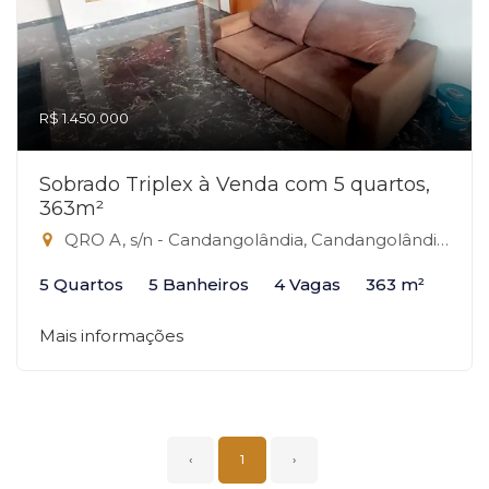
R$ 1.450.000
Sobrado Triplex à Venda com 5 quartos,
363m²
QRO A, s/n - Candangolândia, Candangolândia-DF
5 Quartos
5 Banheiros
4 Vagas
363 m²
Mais informações
‹
1
›