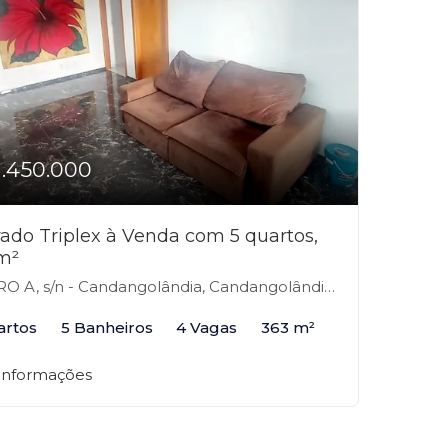
1.450.000
ado Triplex à Venda com 5 quartos,
m²
O A, s/n - Candangolândia, Candangolândia-DF
artos
5 Banheiros
4 Vagas
363 m²
 informações