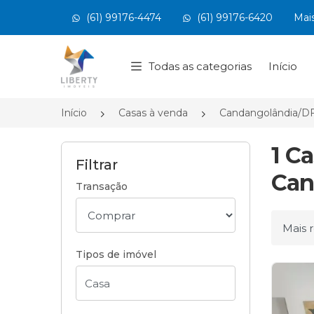
(61) 99176-4474
(61) 99176-6420
Mai
Página inicial
Todas as categorias
Início
Início
Casas à venda
Candangolândia/D
1 C
Filtrar
Can
Transação
Ordena
Tipos de imóvel