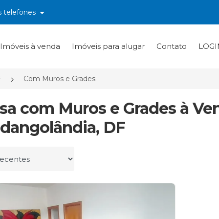
s telefones
Imóveis à venda
Imóveis para alugar
Contato
LOGI
F
Com Muros e Grades
asa com Muros e Grades à V
dangolândia, DF
r por