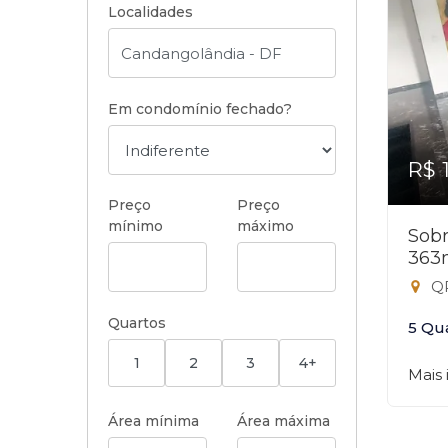
Localidades
Em condomínio fechado?
R$ 
Preço
Preço
mínimo
máximo
Sobr
363
QR
Quartos
5 Qu
1
2
3
4+
Mais
Área mínima
Área máxima