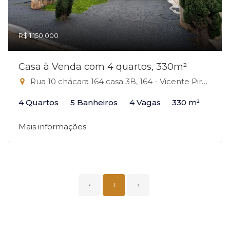
R$ 1.150.000
Casa à Venda com 4 quartos, 330m²
Rua 10 chácara 164 casa 3B, 164 - Vicente Pires, Vicente Pires-DF
4 Quartos
5 Banheiros
4 Vagas
330 m²
Mais informações
‹
1
›