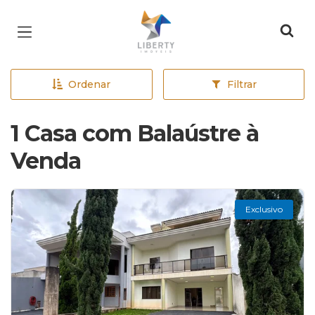
Página inicial
Ordenar
Filtrar
1 Casa com Balaústre à
Venda
Exclusivo