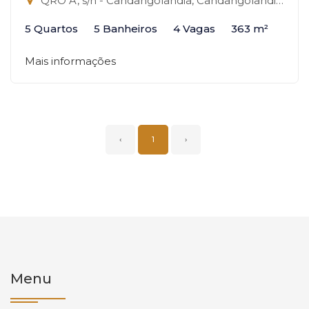
QRO A, s/n - Candangolândia, Candangolândia-DF
5 Quartos
5 Banheiros
4 Vagas
363 m²
Mais informações
‹
1
›
Menu