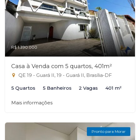
R$ 1.390.000
Casa à Venda com 5 quartos, 401m²
QE 19 - Guará II, 19 - Guará II, Brasília-DF
5 Quartos
5 Banheiros
2 Vagas
401 m²
Mais informações
Pronto para Morar