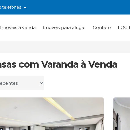
s telefones
Imóveis à venda
Imóveis para alugar
Contato
LOGI
asas com Varanda à Venda
r por