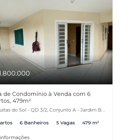
1.800.000
a de Condomínio à Venda com 6
rtos, 479m²
tas do Sol - QD 3/2, Conjunto A - Jardim Botânico, Brasília-DF
artos
6 Banheiros
5 Vagas
479 m²
 informações