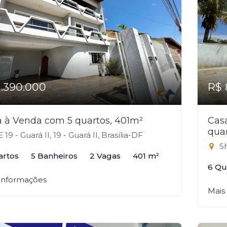
1.390.000
R$ 
 à Venda com 5 quartos, 401m²
Cas
qua
19 - Guará II, 19 - Guará II, Brasília-DF
Sha 
artos
5 Banheiros
2 Vagas
401 m²
6 Qu
 informações
Mais