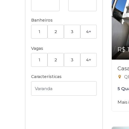
Banheiros
1
2
3
4+
Vagas
R$ 
1
2
3
4+
Casa
Características
QE 
5 Qu
Mais