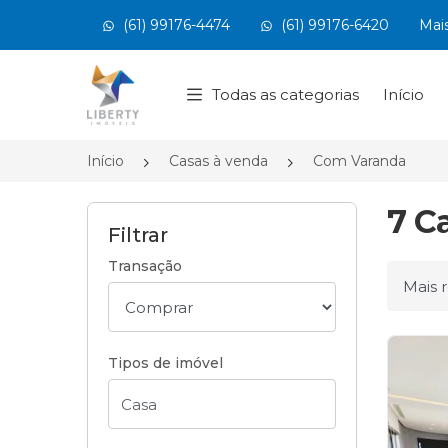
(61) 99176-4474
(61) 99176-6420
Mai
Página inicial
Todas as categorias
Início
Início
Casas à venda
Com Varanda
7 C
Filtrar
Transação
Ordena
Tipos de imóvel