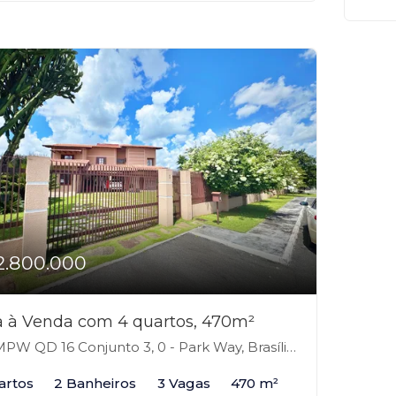
2.800.000
 à Venda com 4 quartos, 470m²
PW QD 16 Conjunto 3, 0 - Park Way, Brasília-DF
artos
2 Banheiros
3 Vagas
470 m²