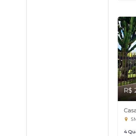
R$ 
Casa
SM
4 Qu