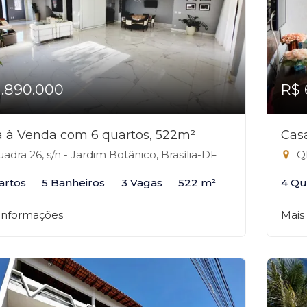
1.890.000
R$ 
 à Venda com 6 quartos, 522m²
Cas
adra 26, s/n - Jardim Botânico, Brasília-DF
QD
artos
5 Banheiros
3 Vagas
522 m²
4 Qu
 informações
Mais