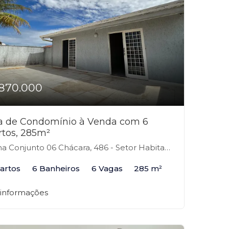
870.000
a de Condomínio à Venda com 6
rtos, 285m²
Conjunto 06 Chácara, 486 - Setor Habitacional Arniqueira, Brasília-DF
artos
6 Banheiros
6 Vagas
285 m²
 informações