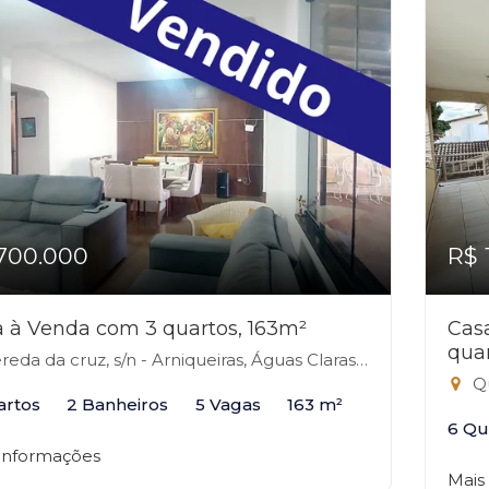
700.000
R$ 
 à Venda com 3 quartos, 163m²
Cas
qua
eda da cruz, s/n - Arniqueiras, Águas Claras-DF
Qui
artos
2 Banheiros
5 Vagas
163 m²
6 Qu
 informações
Mais