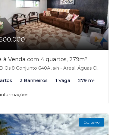
600.000
a à Venda com 4 quartos, 279m²
 Qs 8 Conjunto 640A, s/n - Areal, Águas Claras-DF
artos
3 Banheiros
1 Vaga
279 m²
 informações
Exclusivo