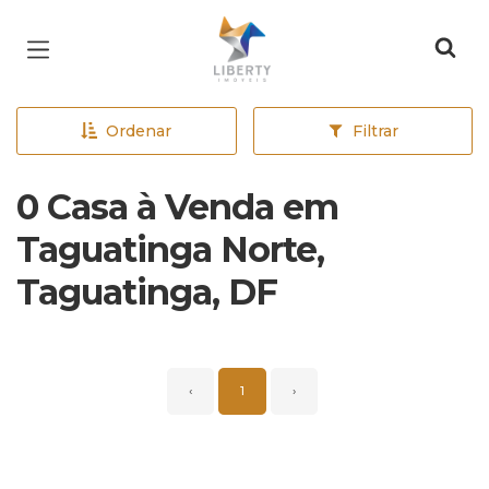
Página inicial
Ordenar
Filtrar
0 Casa à Venda em
Taguatinga Norte,
Taguatinga, DF
‹
1
›