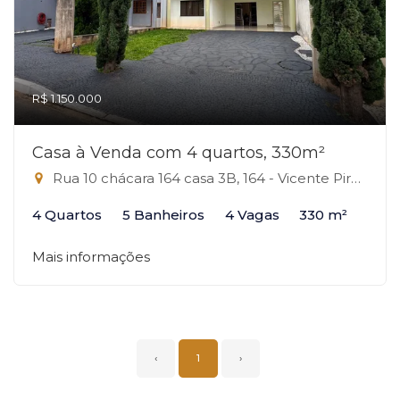
R$ 1.150.000
Casa à Venda com 4 quartos, 330m²
Rua 10 chácara 164 casa 3B, 164 - Vicente Pires, Vicente Pires-DF
4 Quartos
5 Banheiros
4 Vagas
330 m²
Mais informações
‹
1
›