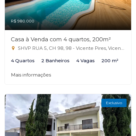
R$ 980.000
Casa à Venda com 4 quartos, 200m²
SHVP RUA 5, CH 98, 98 - Vicente Pires, Vicente Pires-DF
4 Quartos
2 Banheiros
4 Vagas
200 m²
Mais informações
Exclusivo