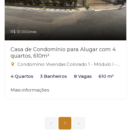
R$ 10.000
/mês
Casa de Condomínio para Alugar com 4
quartos, 610m²
Condomínio Vivendas Colorado 1 - Módulo I - Casa 9, Casa 9 - Grande Colorado, Sobradinho-DF
4 Quartos
3 Banheiros
8 Vagas
610 m²
Mais informações
‹
1
›