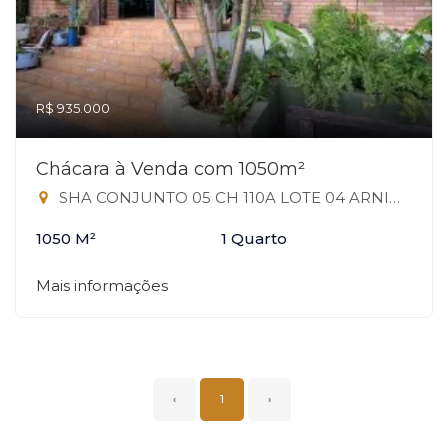
R$ 935.000
Chácara à Venda com 1050m²
SHA CONJUNTO 05 CH 110A LOTE 04 ARNIQUEIRAS, 110A - Arniqueiras, Águas Claras-DF
1050 M²
1 Quarto
Mais informações
‹
1
›