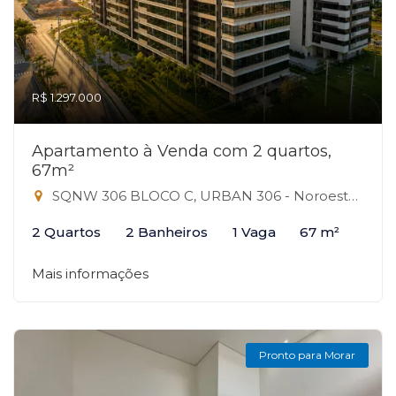
R$ 1.297.000
Apartamento à Venda com 2 quartos,
67m²
SQNW 306 BLOCO C, URBAN 306 - Noroeste, Brasília-DF
2 Quartos
2 Banheiros
1 Vaga
67 m²
Mais informações
Pronto para Morar