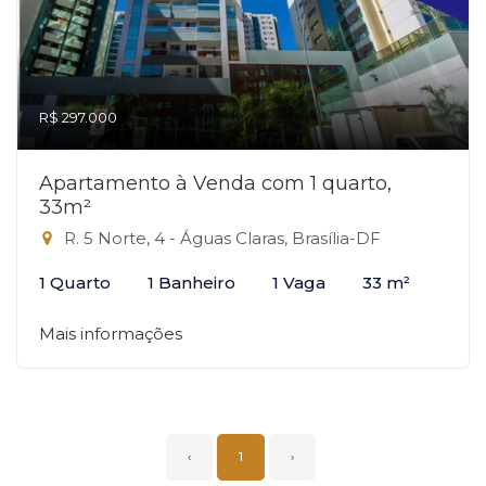
R$ 297.000
Apartamento à Venda com 1 quarto,
33m²
R. 5 Norte, 4 - Águas Claras, Brasília-DF
1 Quarto
1 Banheiro
1 Vaga
33 m²
Mais informações
‹
1
›